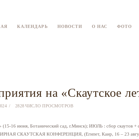
ГЛАВНАЯ
КАЛЕНДАРЬ
НАЯ
КАЛЕНДАРЬ
НОВОСТИ
О НАС
ФОТО
НОВОСТИ
О НАС
ФОТО
ВИДЕО
риятия на «Скаутское ле
КОНТАКТЫ
2024
2828
ЧИСЛО ПРОСМОТРОВ
 (15-16 июня, Ботанический сад, г.Минск); ИЮЛЬ : сбор скаутов 
МИРНАЯ СКАУТСКАЯ КОНФЕРЕНЦИЯ, (Египет, Каир, 16 – 23 авгус