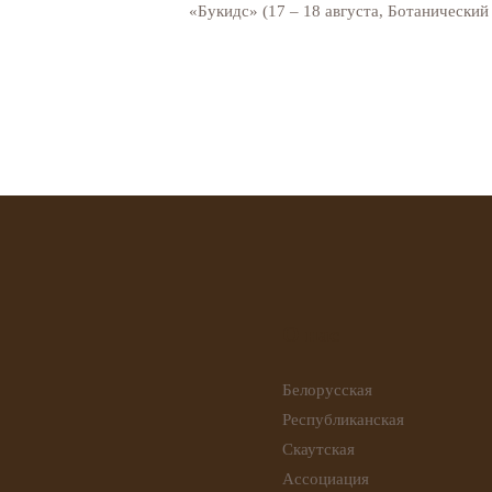
«Букидс» (17 – 18 августа, Ботанический
О нас
Белорусская
Республиканская
Скаутская
Ассоциация