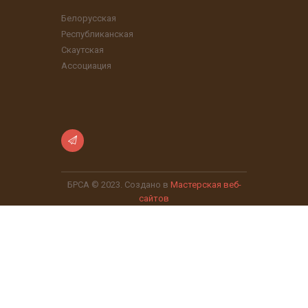
Белорусская
Республиканская
Скаутская
Ассоциация
БРСА © 2023. Создано в
Мастерская веб-
сайтов