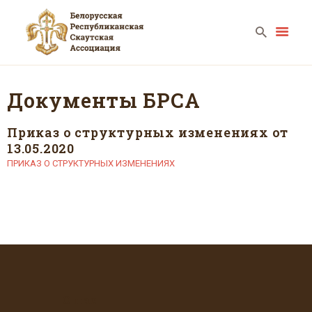
Документы БРСА
ГЛАВНАЯ
Приказ о структурных изменениях от
КАЛЕНДАРЬ
13.05.2020
НОВОСТИ
ПРИКАЗ О СТРУКТУРНЫХ ИЗМЕНЕНИЯХ
О НАС
ФОТО
ВИДЕО
КОНТАКТЫ
О нас